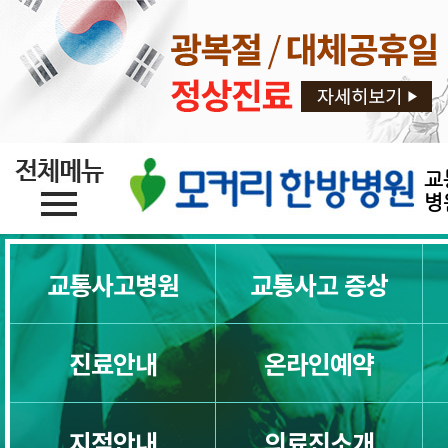
교
병
교통사고병원
교통사고 증상
교통사고병원
진료안내
온라인예약
교통사고한의원
지점안내
의료진소개
지점소개