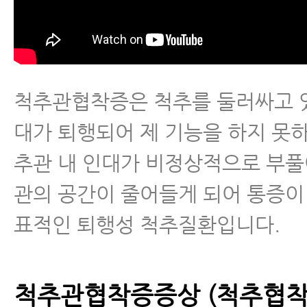
- 퇴행성척추관협착증 수술 없이 
유
- 척추협착증 말기 중증 환자가 
척추관협착증은 척추를 둘러싸고 
야 되는 4가지 이유
대가 퇴행되어 제 기능을 하지 못
- 협착증에 스테로이드 시술 효과
추관 내 인대가 비정상적으로 부풀
유
관의 공간이 줄어들게 되어 통증이
- 협착증 치료효과 논문
표적인 퇴행성 척추질환입니다.
- 척추관협착증 환자가 꼭 알아야 
척추관협착증증상 (척추협착
- 협착증은 치료를 받든 안 받든 