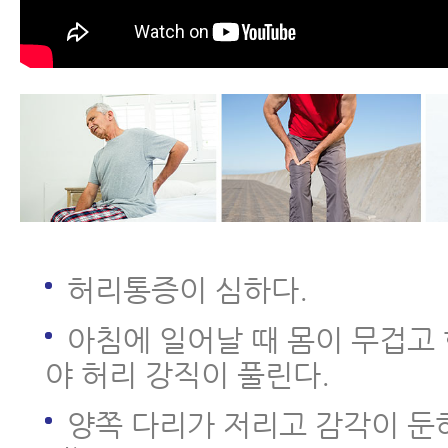
- 척추협착증 비수술치료 원리
- 척추협착증치료 후 허리펴짐
- 척추협착증 MRI와 임상증상
- 척추협착증 생활수칙 10가지
- 척추협착증 허리디스크 차이점
허리통증이 심하다.
- 척추협착증수술 후 인접분절질환
아침에 일어날 때 몸이 무겁고
- 척추협착증수술 부작용-척추수
야 허리 강직이 풀린다.
- 척추협착증 한방치료 비용, 비싸
양쪽 다리가 저리고 감각이 둔