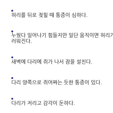
이 치료하는 방법
허리를 뒤로 젖힐 때 통증이 심하다.
- 척추협착증 치료받을 때 뭘 믿고
요?
누웠다 일어나기 힘들지만 일단 움직이면 허리
러워진다.
- 허리디스크와 협착증이 같이 있
협착증이 아닐 가능성이 매우 높습
새벽에 다리에 쥐가 나서 잠을 설친다.
- 척추관이 좁아져 협착이 있어도 
람이 많은 이유
다리 양쪽으로 쥐어짜는 듯한 통증이 있다.
- 척추협착증 치료 잘하는 곳 고르
- 척추협착증과 근감소증은 매우 
다리가 저리고 감각이 둔하다.
있습니다.