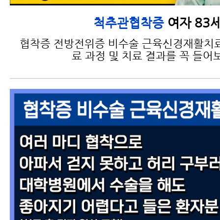
여자 83
척추관협착증
협착증 전방전위증 비수술 근육신경재활치료
료 과정 및 치료 결과를 꼭 들어