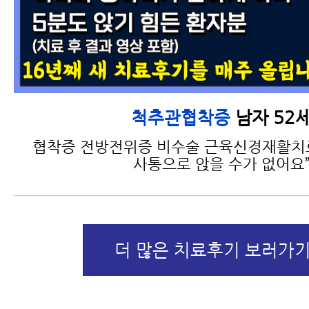
남자 52
척추관협착증
협착증 전방전위증 비수술 근육신경재활치료
사통으로 앉을 수가 없어요
더 많은 치료후기 보러가기