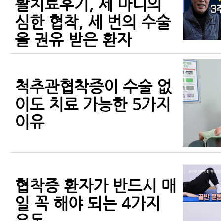
활치료후기, 세 마디의
심한 협착, 세 번의 수술
을 권유 받은 환자
척추관협착증이 수술 없
이도 치료 가능한 5가지
이유
협착증 환자가 반드시 매
일 꼭 해야 되는 4가지