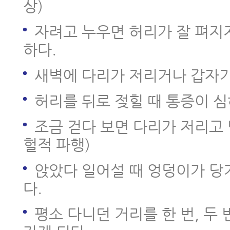
상)
- 협착증 치료, 이런 분들일수록 
좋다
자려고 누우면 허리가 잘 펴지
하다.
- 협착증이 아닌 디스크 환자가 
하는 경우가 많이 늘고 있다
새벽에 다리가 저리거나 갑자기
허리를 뒤로 젖힐 때 통증이 심
- 협착증 한방치료로 신경압박이 
이는 증거가 있습니다
조금 걷다 보면 다리가 저리고 
헐적 파행)
- 척추협착증 한방치료비용과 실손
는 법
앉았다 일어설 때 엉덩이가 당
다.
- 허리디스크, 척추관협착증 MRI
면 안 되는 이유
평소 다니던 거리를 한 번, 두 