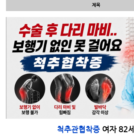
제목
척추관협착증 한방치료
비용과 실손보험 잘 이용
하는 법
척추관협착증 환자가 치
료 여부에 상관없이 운동
은 무조건 해야하는 이유
여자 82
척추관협착증