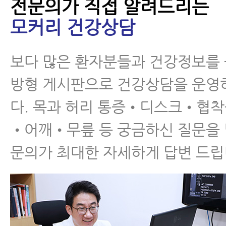
전문의가 직접 알려드리는
모커리 건강상담
척추관협착증 환자가 꼭
알아야 할 12가지
보다 많은 환자분들과 건강정보를
방형 게시판으로 건강상담을 운영
다. 목과 허리 통증•디스크•협
•어깨•무릎 등 궁금하신 질문을
척추협착증 한방치료 효
문의가 최대한 자세하게 답변 드립
과를 못 믿으신다구요?
이 내용을 보시면 믿게
됩니다.