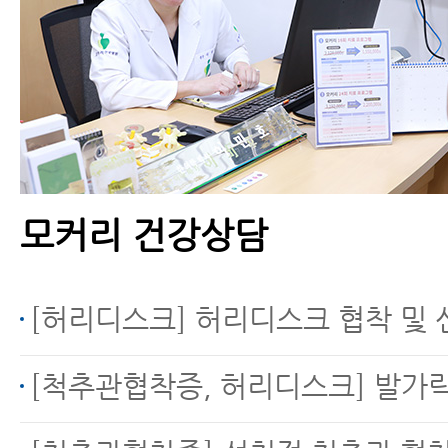
협착증 한방치료로 신경
압박이 풀리는 눈에 보이
는 증거가 있습니다.
모커리 건강상담
척추전방전위증을 동반
한 척추협착증, 수술 없
이 치료하는 방법
[허리디스크] 허리디스크 협착 및 신경통 문의 (디스크내장증
[척추관협착증, 허리디스크] 발가락 마비 
척추관협착증의 진행을