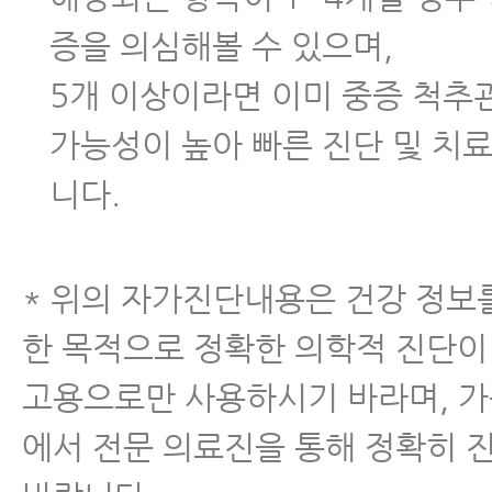
- 척추협착증 환자에게 좋은 뭉친 
증을 의심해볼 수 있으며,
주는 운동
5개 이상이라면 이미 중증 척
- 척추관협착증과 허리디스크, 아
가능성이 높아 빠른 진단 및 치
이유와 해결 방법
니다.
- 협착증치료, 지난 20년간 협착
엄청난 발전을 이룩했다
* 위의 자가진단내용은 건강 정보
- 척추협착증원인 2가지, 제대로 
한 목적으로 정확한 의학적 진단이
료가 가능한 이유를 알 수 있다.
고용으로만 사용하시기 바라며, 
- 허리협착증운동, 매일 반드시 해
에서 전문 의료진을 통해 정확히 
5가지 운동