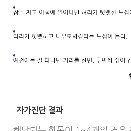
잠을 자고 아침에 일어나면 허리가 뻣뻣한 느낌
- 허리에 좋은 음식, 허리디스크·
식 찾으신다구요? 이 음식을 꼭 섭
다리가 뻣뻣하고 나무토막같다는 느낌이 든다.
- 척추협착증, 퇴행성디스크, 척추
리통증에 재활치료를 꼭 받아야 하
예전에는 잘 다니던 거리를 한번, 두번씩 쉬어 
- 척추협착증운동, 눌린 신경을 
하는 5가지 운동
- 척추협착증인데 한쪽 다리만 심
요? 협착증 증상이 아닐 수 있습니
자가진단 결과
- 허리협착증에 좋은 운동, 공 스트
해당되는 항목이 1~4개일 경우