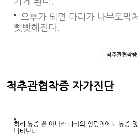
가게 된다.
- 척추협착증 치료, 이런 논문을 못
오후가 되면 다리가 나무토막
믿고 치료를 받으시겠습니까?
뻣뻣해진다.
- 척추협착증의 진행을 막는 8가지
- 허리협착증의 진행을 막는 8가지
척추관협착증
히 1편 - 증상 변화에 세심한 관심
- 허리협착증의 진행을 막는 8가지
척추관협착증 자가진단
히 2편 - 증상이 악화됐다면 원인을
- 추간공협착증이 진짜 척추관협
더 쉬운 이유
허리 통증 뿐 아니라 다리와 엉덩이에도 통증 및
나타난다.
- 척추전방전위증을 동반한 척추협