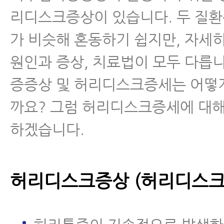
- 척추관협착증 증상 완화에 좋은 
리디스크증상이 있습니다. 두 질환
근
가 비슷해 혼동하기 쉽지만, 자세
척추분리증
원인과 증상, 치료법이 모두 다릅
증증상 및 허리디스크증세는 어떻
척추전방전위증
까요? 그럼 허리디스크증세에 대
척추유합술 후 재발
하겠습니다.
척추운동법
허리디스크증상 (허리디스크
섬유근육통
수술 후 통증·재활