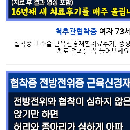
여자 73
척추관협착증
협착증 비수술 근육신경재활치료후기, 증상
치료 결과를 꼭 들어보세요