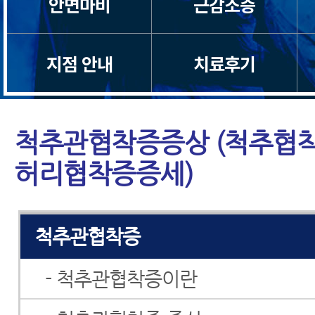
안면마비
근감소증
척수증
경추관협착증
지점 안내
치료후기
허리디스크
척추관협착증증상 (척추협착
허리통증
허리협착증증세)
좌골신경통
척추관협착증
- 척추관협착증이란