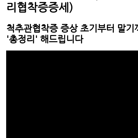
리협착증증세)
야 한다
- 척추관협착증에 좋은 운동
척추관협착증 증상 초기부터 말기
'총정리' 해드립니다
- 척추관협착증에 좋은 운동 4가지
- 척추협착증에 좋은 운동- 걷기 
- 척추관협착증 걷기 운동에 대해 꼭
가지
- 척추협착증 운동, 걷기 운동을 잘
환자들이 많습니다 - 걷기 운동 제
- 허리협착증에좋은운동 5가지와