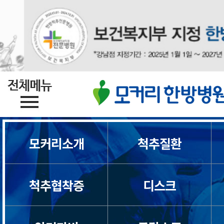
목디스크
모커리소개
척추질환
목통증
척추협착증
디스크
일자목/거북목