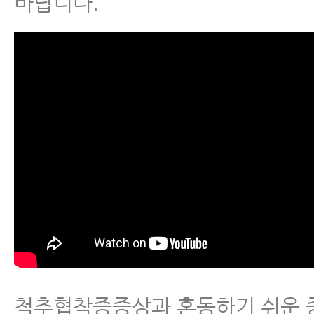
바랍니다.
- 척추협착증 수술 없이도 치료가 
가지
- 허리협착증치료 효과, 임상시험과
통해 밝혀진 재활치료 효과와 국제
표
- 척추관협착증이 수술 없이 좋아질
- 허리협착증증세 완화에 도움 되는
4주간 꾸준히 하면 증상이 완화됩
- 척추협착증운동 – 둔근(엉덩이 근
칭
척추협착증증상과 혼동하기 쉬운 