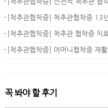
[척추관협착증] 선천적 척추관 협착증으로 인한 방
막는 8가지 방법
[척추관협착증] 척추관협착증 13년, 운동으로 호전됐지만 
[척추관협착증] 척추관 협착증 치
허리디스크, 척추관협착
[척추관협착증] 어머니협착증 재활치료
증 MRI만 보고 진단하면
안 되는 이유
꼭 봐야 할 후기
허리협착증이 아니라 디
스크라구요