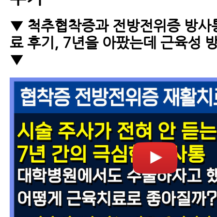
▼ 척추협착증과 전방전위증 방사
료 후기, 7년을 아팠는데 근육성
▼