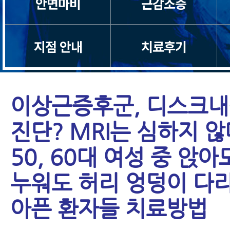
안면마비
근감소증
경추관협착증
지점 안내
치료후기
허리디스크
허리통증
이상근증후군, 디스크
좌골신경통
진단? MRI는 심하지 
50, 60대 여성 중 앉
척추관협착증
누워도 허리 엉덩이 다
척추분리증
아픈 환자들 치료방법
척추전방전위증