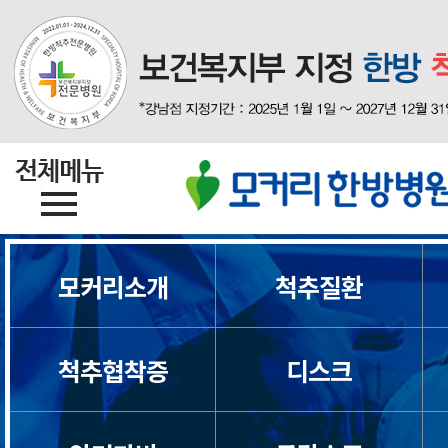
목디스크
모커리소개
척추질환
목통증
일자목/거북목
척추협착증
디스크
척수증