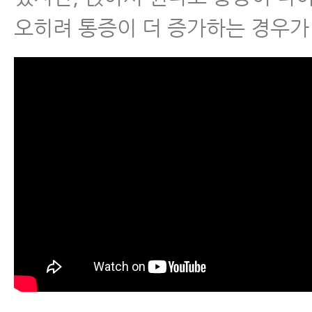
- 척추협착증 환자에게 좋은 뭉친 
오히려 통증이 더 증가하는 경우가
주는 운동
- 척추관협착증과 허리디스크, 아
이유와 해결 방법
- 협착증치료, 지난 20년간 협착
엄청난 발전을 이룩했다
- 척추협착증원인 2가지, 제대로 
료가 가능한 이유를 알 수 있다.
- 허리협착증운동, 매일 반드시 해
5가지 운동