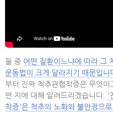
- 척추관협착증 증상 완화에 좋은 
근
척추분리증
척추전방전위증
둘 중
어떤 질환이느냐에 따라 그 
척추유합술 후 재발
운동법이 크게 달라지기 때문입니
척추운동법
부터 진짜 척추관협착증은 무엇이고
떤 지에 대해 알려드리겠습니다.
섬유근육통
착증'은 척추의 노화와 불안정으로 