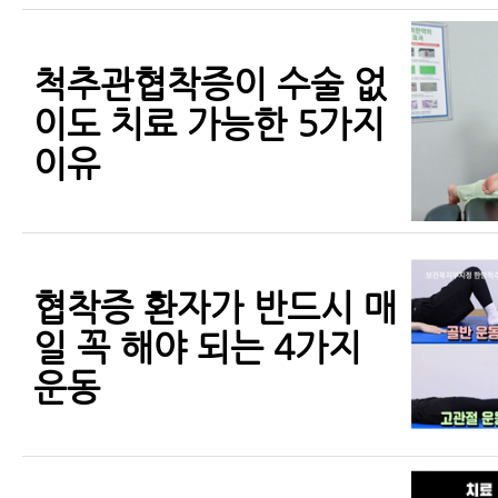
척추관협착증이 수술 없
이도 치료 가능한 5가지
이유
협착증 환자가 반드시 매
일 꼭 해야 되는 4가지
운동