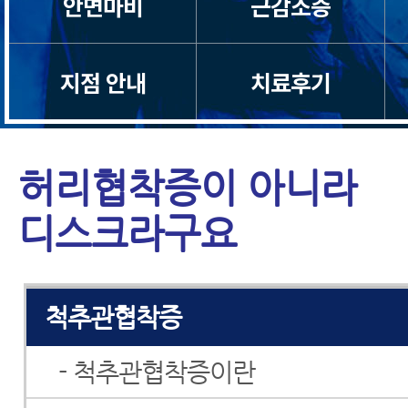
안면마비
근감소증
척수증
지점 안내
치료후기
경추관협착증
허리디스크
허리협착증이 아니라
허리통증
디스크라구요
좌골신경통
척추관협착증
- 척추관협착증이란