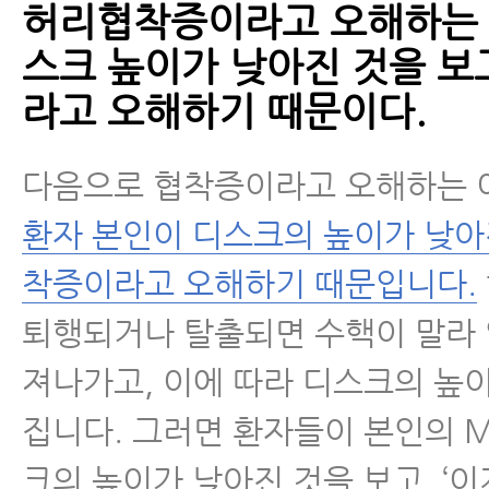
허리협착증이라고 오해하는 이
- 척추협착증 치료, 이런 논문을 못
스크 높이가 낮아진 것을 보
믿고 치료를 받으시겠습니까?
라고 오해하기 때문이다.
- 척추협착증의 진행을 막는 8가지
다음으로 협착증이라고 오해하는
- 허리협착증의 진행을 막는 8가지
환자 본인이 디스크의 높이가 낮아
히 1편 - 증상 변화에 세심한 관심
착증이라고 오해하기 때문입니다.
- 허리협착증의 진행을 막는 8가지
퇴행되거나 탈출되면 수핵이 말라
히 2편 - 증상이 악화됐다면 원인을
져나가고, 이에 따라 디스크의 높
- 추간공협착증이 진짜 척추관협
집니다. 그러면 환자들이 본인의 M
더 쉬운 이유
크의 높이가 낮아진 것을 보고, ‘이