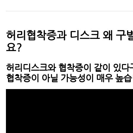
- 척추협착증 수술 없이도 치료가 
가지
허리협착증과 디스크 왜 구
- 허리협착증치료 효과, 임상시험과
요?
통해 밝혀진 재활치료 효과와 국제
표
허리디스크와 협착증이 같이 있다
- 척추관협착증이 수술 없이 좋아질
협착증이 아닐 가능성이 매우 높
- 허리협착증증세 완화에 도움 되는
4주간 꾸준히 하면 증상이 완화됩
- 척추협착증운동 – 둔근(엉덩이 근
칭