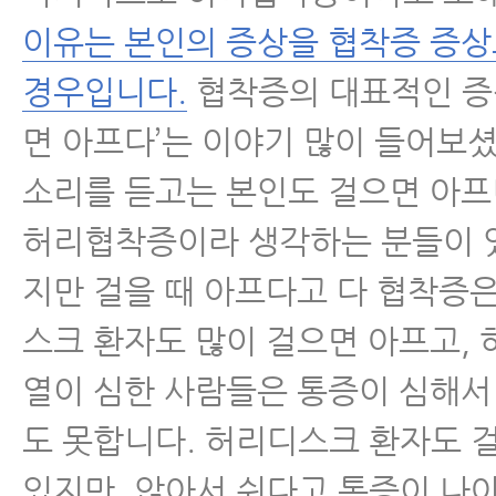
있습니다.
이유는 본인의 증상을 협착증 증
- 허리에 좋은 음식, 허리디스크·
경우입니다.
협착증의 대표적인 증
식 찾으신다구요? 이 음식을 꼭 섭
면 아프다’는 이야기 많이 들어보
- 척추협착증, 퇴행성디스크, 척추
소리를 듣고는 본인도 걸으면 아
리통증에 재활치료를 꼭 받아야 하
허리협착증이라 생각하는 분들이 
- 척추협착증운동, 눌린 신경을 
지만 걸을 때 아프다고 다 협착증은
하는 5가지 운동
스크 환자도 많이 걸으면 아프고,
- 척추협착증인데 한쪽 다리만 심
열이 심한 사람들은 통증이 심해서
요? 협착증 증상이 아닐 수 있습니
도 못합니다. 허리디스크 환자도 걸
- 허리협착증에 좋은 운동, 공 스트
있지만, 앉아서 쉰다고 통증이 나