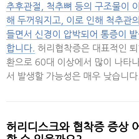
수술 후 통증·재활
추후관절, 척추뼈 등의 구조물이 
해 두꺼워지고, 이로 인해 척추관
근육파열
들면서 신경이 압박되어 통증이 발
디스크 내장증
합니다.
허리협착증은 대표적인 퇴
환으로 60대 이상에서 많이 나타나
서 발생할 가능성은 매우 낮습니다
허리디스크와 협착증 증상 