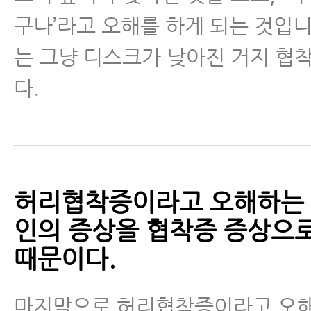
- 척추전방전위증을 동반한 척추협
구나’라고 오해를 하게 되는 것입니
이 치료하는 방법
는 그냥 디스크가 낮아진 거지 협
- 척추협착증 치료받을 때 뭘 믿고
다.
요?
- 허리디스크와 협착증이 같이 있
협착증이 아닐 가능성이 매우 높습
- 척추관이 좁아져 협착이 있어도 
허리협착증이라고 오해하는 이
람이 많은 이유
인의 증상을 협착증 증상으
- 척추협착증 치료 잘하는 곳 고르
때문이다.
- 척추협착증과 근감소증은 매우 
마지막으로 허리협착증이라고 오