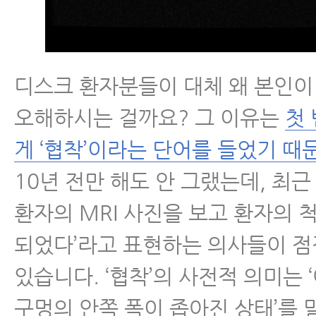
- 척추협착증 비수술치료 원리
- 척추협착증치료 후 허리펴짐
디스크 환자분들이 대체 왜 본인
- 척추협착증 MRI와 임상증상
오해하시는 걸까요? 그 이유는
첫 
- 척추협착증 생활수칙 10가지
게 ‘협착’이라는 단어를 들었기 때
- 척추협착증 허리디스크 차이점
10년 전만 해도 안 그랬는데, 최
환자의 MRI 사진을 보고 환자의 
- 척추협착증수술 후 인접분절질환
되었다’라고 표현하는 의사들이 점
- 척추협착증수술 부작용-척추수
있습니다. ‘협착’의 사전적 의미는 
- 척추협착증 한방치료 비용, 비싸
구멍의 안쪽 폭이 좁아진 상태’를 