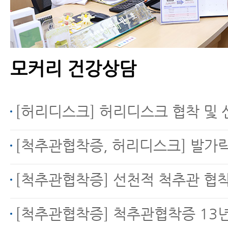
는 증거가 있습니다.
모커리 건강상담
척추전방전위증을 동반
한 척추협착증, 수술 없
이 치료하는 방법
[허리디스크] 허리디스크 협착 및 신경통 문의 (디스크내장증
[척추관협착증, 허리디스크] 발가락 마비 
척추관협착증의 진행을
[척추관협착증] 선천적 척추관 협착증으로 인한 방
막는 8가지 방법
[척추관협착증] 척추관협착증 13년, 운동으로 호전됐지만 