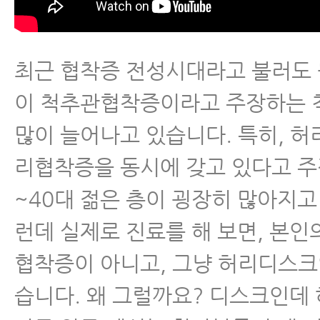
- 퇴행성척추관협착증을 일으키는 
- 퇴행성척추관협착증 수술 없이 
최근 협착증 전성시대라고 불러도 
유
이 척추관협착증이라고 주장하는
- 척추협착증 말기 중증 환자가 
많이 늘어나고 있습니다. 특히, 
야 되는 4가지 이유
리협착증을 동시에 갖고 있다고 주
- 협착증에 스테로이드 시술 효과
~40대 젊은 층이 굉장히 많아지고
유
런데 실제로 진료를 해 보면, 본인
- 협착증 치료효과 논문
협착증이 아니고, 그냥 허리디스크
- 척추관협착증 환자가 꼭 알아야 
습니다. 왜 그럴까요? 디스크인데