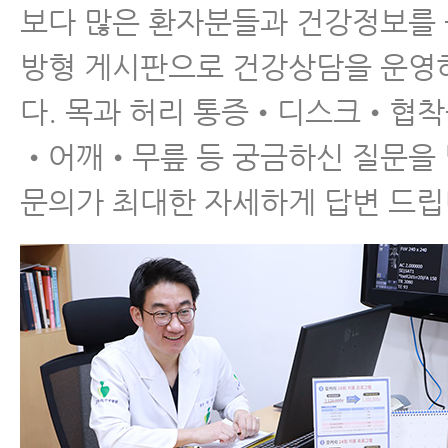
알아야 할 12가지
보다 많은 환자분들과 건강정보를
방형 게시판으로 건강상담을 운영
다. 목과 허리 통증•디스크•협
•어깨•무릎 등 궁금하신 질문을
척추협착증 한방치료 효
문의가 최대한 자세하게 답변 드립
과를 못 믿으신다구요?
이 내용을 보시면 믿게
됩니다.
협착증 한방치료로 신경
압박이 풀리는 눈에 보이