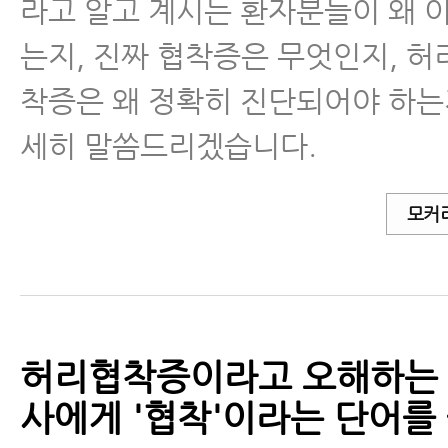
- 협착증은 치료를 받든 안 받든 
라고 알고 계시는 환자분들이 왜 
야 한다
는지, 진짜 협착증은 무엇인지, 
- 척추관협착증에 좋은 운동
착증은 왜 정확히 진단되어야 하는
세히 말씀드리겠습니다.
- 척추관협착증에 좋은 운동 4가지
- 척추협착증에 좋은 운동- 걷기 
모커
- 척추관협착증 걷기 운동에 대해 꼭
가지
- 척추협착증 운동, 걷기 운동을 잘
허리협착증이라고 오해하는 이
환자들이 많습니다 - 걷기 운동 제
사에게 '협착'이라는 단어를