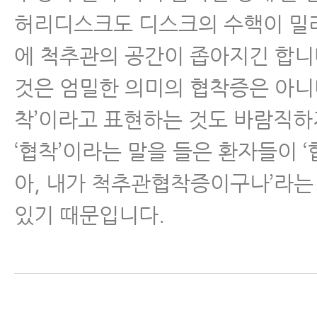
허리디스크도 디스크의 수핵이 밀
- 협착증 치료, 이런 분들일수록 
좋다
에 척추관의 공간이 좁아지긴 합니
것은 엄밀한 의미의 협착증은 아니며
- 협착증이 아닌 디스크 환자가 
하는 경우가 많이 늘고 있다
착’이라고 표현하는 것도 바람직하
‘협착’이라는 말을 들은 환자들이 
- 협착증 한방치료로 신경압박이 
이는 증거가 있습니다
아, 내가 척추관협착증이구나’라는
있기 때문입니다.
- 척추협착증 한방치료비용과 실손
는 법
- 허리디스크, 척추관협착증 MRI
면 안 되는 이유