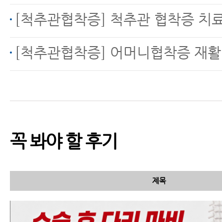
[척추관협착증] 척추관 협착증 치
허리디스크, 척추관협착
[척추관협착증] 어머니협착증 재활치료
증 MRI만 보고 진단하면
안 되는 이유
꼭 봐야 할 후기
척추관협착증 한방치료
비용과 실손보험 잘 이용
하는 법
제목