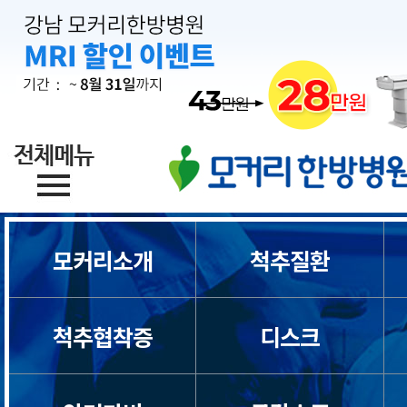
목디스크
모커리소개
척추질환
목통증
척추협착증
디스크
일자목/거북목