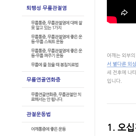
퇴행성 무릎관절염
무릎통증, 무릎관절염에 대해 잘
못 알고 있는 1가지
무릎통증, 무릎관절염에 좋은 운
동-무릎 스쿼트 운동
무릎통증, 무릎관절염에 좋은 운
어깨는 외부의
동-무릎 펴주기 운동
서 별다른 외
무릎에 물 찼을 때 봉침치료법
세 전후에 나
무릎연골연화증
입니다.
무릎연골연화증, 무릎관절만 치
료해서는 안 됩니다.
관절운동법
1. 오
어깨통증에 좋은 운동