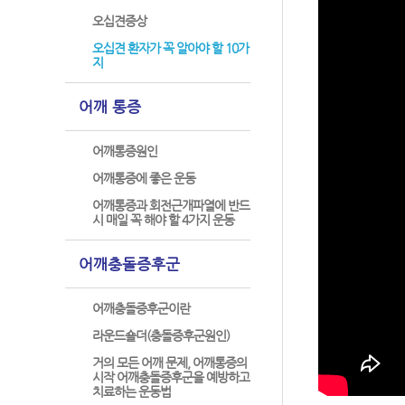
오십견증상
오십견 환자가 꼭 알아야 할 10가
지
어깨 통증
어깨통증원인
어깨통증에 좋은 운동
어깨통증과 회전근개파열에 반드
시 매일 꼭 해야 할 4가지 운동
어깨충돌증후군
어깨충돌증후군이란
라운드숄더(충돌증후군원인)
거의 모든 어깨 문제, 어깨통증의
시작 어깨충돌증후군을 예방하고
치료하는 운동법