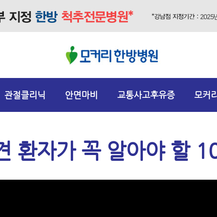
관절클리닉
안면마비
교통사고후유증
모커
 환자가 꼭 알아야 할 1