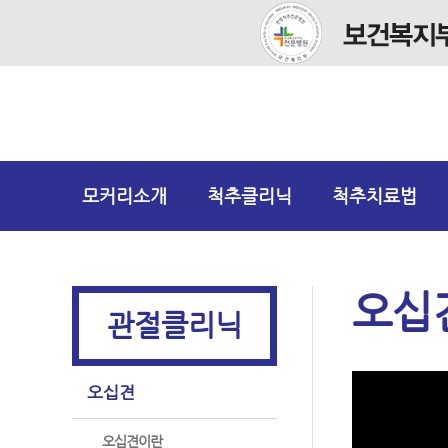
모커리소개
척추클리닉
척추치료법
오십견
관절클리닉
오십견
오십견이란