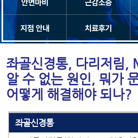
안면마비
근감소증
목통증
일자목/거북목
지점 안내
치료후기
척수증
좌골신경통, 다리저림, 
경추관협착증
알 수 없는 원인, 뭐가 
허리디스크
어떻게 해결해야 되나?
허리통증
좌골신경통