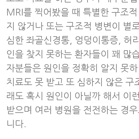
척추관협착증
MRI를 찍어봤을 때 특별한 구조적
지 않거나 또는 구조적 병변이 별
척추분리증
심한 좌골신경통, 엉덩이통증, 허
척추전방전위증
인을 찾지 못하는 환자들이 꽤 많습
자분들은 원인을 정확히 알지 못
척추유합술 후 재발
치료도 못 받고 또 심하지 않은 구
척추운동법
래도 혹시 원인이 아닐까 해서 이
섬유근육통
받으며 여러 병원을 전전하는 경우
니다.
수술 후 통증·재활