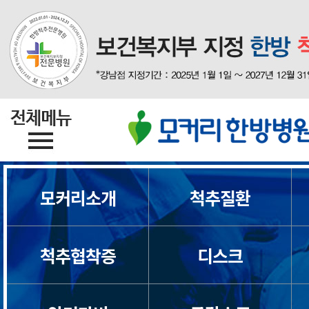
모커리소개
척추질환
척추협착증
디스크
목디스크