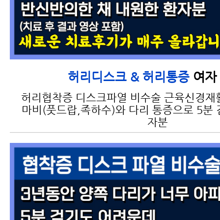
여자 
허리디스크 & 허리통증
허리협착증 디스크파열 비수술 근육신경재
마비(풋드랍,족하수)와 다리 통증으로 5분 
자분