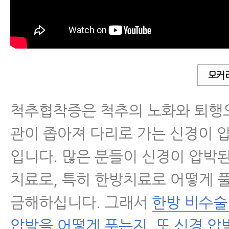
- 척추관협착증 수술
- 퇴행성척추관협착증을 일으키는 
- 퇴행성척추관협착증 수술 없이 
유
모커
- 척추협착증 말기 중증 환자가 
척추협착증은 척추의 노화와 퇴행
야 되는 4가지 이유
관이 좁아져 다리로 가는 신경이 
- 협착증에 스테로이드 시술 효과
입니다. 많은 분들이 신경이 압박
유
치료로, 특히 한방치료로 어떻게 풀
- 협착증 치료효과 논문
금해하십니다. 그래서
한방 비수술
압박을 어떻게 푸는지, 또 신경 
- 척추관협착증 환자가 꼭 알아야 