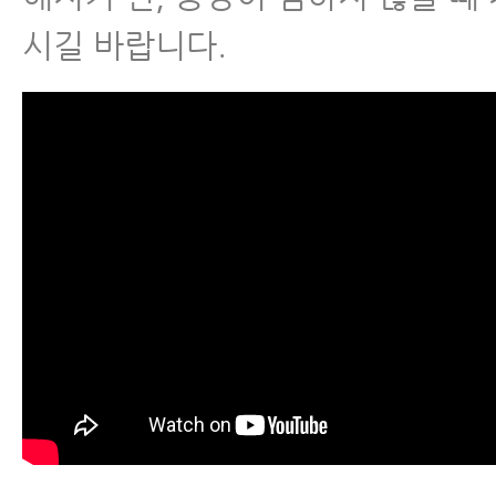
칭
시길 바랍니다.
- 척추관협착증 증상 완화에 좋은 
근
척추분리증
척추전방전위증
척추유합술 후 재발
척추운동법
섬유근육통