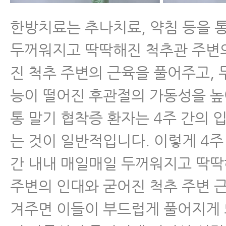
한방치료는 추나치료, 약침 등을 
- 척추전방전위증을 동반한 척추협
이 치료하는 방법
두꺼워지고 딱딱해진 척추관 주변
진 척추 주변의 근육을 풀어주고,
- 척추협착증 치료받을 때 뭘 믿고
요?
능이 떨어진 후관절의 가동성을 높
통 말기 협착증 환자는 4주 간의 
- 허리디스크와 협착증이 같이 있
협착증이 아닐 가능성이 매우 높습
는 것이 일반적입니다. 이렇게 4주
간 내내 매일매일 두꺼워지고 딱
- 척추관이 좁아져 협착이 있어도 
람이 많은 이유
주변의 인대와 굳어진 척추 주변 
겨주면 이들이 부드럽게 풀어지게 
- 척추협착증 치료 잘하는 곳 고르