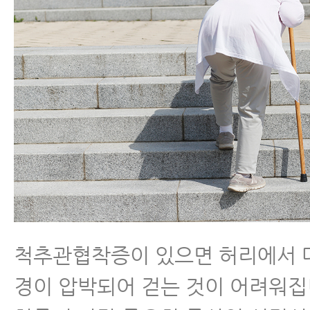
- 허리협착증에좋은운동 5가지와
- 척추협착증 허리, 다리 근력 운동
- 척추협착증운동-거꾸리운동
- 척추관협착증 반드시 피해야 할 
- 협착증에 맥켄지 운동 하면 안 되
- 허리협착증증세
척추관협착증이 있으면 허리에서 
- 허리협착증이 아니라 디스크라구
경이 압박되어 걷는 것이 어려워집