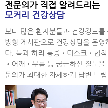
전문의가 직접 알려드리는
모커리 건강상담
척추관협착증 환자가 꼭
알아야 할 12가지
보다 많은 환자분들과 건강정보를
방형 게시판으로 건강상담을 운영
다. 목과 허리 통증•디스크•협
•어깨•무릎 등 궁금하신 질문을
척추협착증 한방치료 효
문의가 최대한 자세하게 답변 드립
과를 못 믿으신다구요?
이 내용을 보시면 믿게
됩니다.