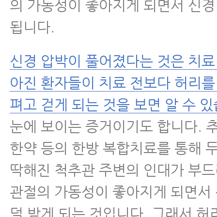
의 가동성이 좋아지게 되면서 신경
- 척추협착증과 근감소증은 매우 
됩니다.
있습니다.
- 허리에 좋은 음식, 허리디스크·
신경 압박이 풀어졌다는 것은 치료
식 찾으신다구요? 이 음식을 꼭 섭
아진 환자들이 치료 전보다 허리를
- 척추협착증, 퇴행성디스크, 척추
펴고 걷게 되는 것을 보면 알 수 있
리통증에 재활치료를 꼭 받아야 하
눈에 보이는 증거이기도 합니다. 추
- 척추협착증운동, 눌린 신경을 
한약 등의 한방 복합치료를 통해 
하는 5가지 운동
딱해진 척추관 주변의 인대가 부드
- 척추협착증인데 한쪽 다리만 심
관절의 가동성이 좋아지게 되면서
요? 협착증 증상이 아닐 수 있습니
덜 받게 되는 것입니다. 그래서 허