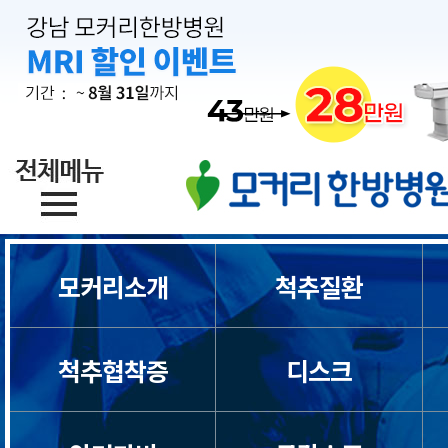
모커리소개
척추질환
목디스크
척추협착증
디스크
목통증