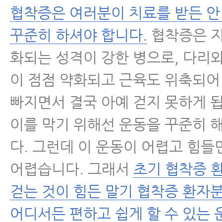
협착증은 여러분이 치료를 받든 안
수술 후 통증·재활
꾸준히 하셔야 합니다.
협착증은 
화되는 성격이 강한 병으로, 다리
근육파열
이 점점 약화되고 근육도 위축되어
디스크 내장증
빠지면서 결국 아예 걷지 못하게 
이를 막기 위해선 운동을 꾸준히 
다. 그런데 이 운동이 어렵고 힘들
어렵습니다. 그래서
초기 협착증 
걷는 것이 힘든 말기 협착증 환자
어디서든 편하고 쉽게 할 수 있는