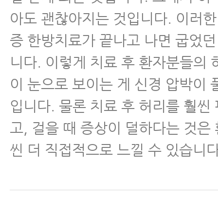
- 허리협착증에 좋은 운동, 공 스트
아도 괜찮아지는 것입니다. 이러한
증 한방치료가 끝나고 나면 굽었던
- 척추협착증 환자에게 좋은 뭉친 
주는 운동
니다. 이렇게 치료 후 환자분들의 
이 눈으로 보이는 게 신경 압박이
- 척추관협착증과 허리디스크, 아
이유와 해결 방법
입니다. 물론 치료 후 허리를 훨씬
고, 걸을 때 증상이 덜하다는 것은
- 협착증치료, 지난 20년간 협착
엄청난 발전을 이룩했다
씬 더 직접적으로 느낄 수 있습니다
- 척추협착증원인 2가지, 제대로 
료가 가능한 이유를 알 수 있다.
- 허리협착증운동, 매일 반드시 해