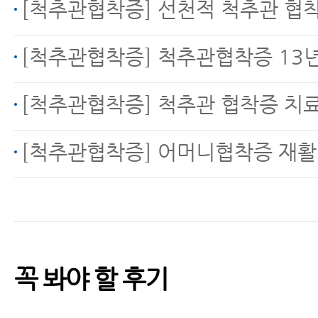
허리디스크, 척추관협착
[척추관협착증] 선천적 척추관 협착증으로 인한 방
증 MRI만 보고 진단하면
안 되는 이유
[척추관협착증] 척추관협착증 13년, 운동으로 호전됐지만 
[척추관협착증] 척추관 협착증 치
허리협착증이 아니라 디
[척추관협착증] 어머니협착증 재활치료
스크라구요
꼭 봐야 할 후기
척추관협착증 한방치료
비용과 실손보험 잘 이용