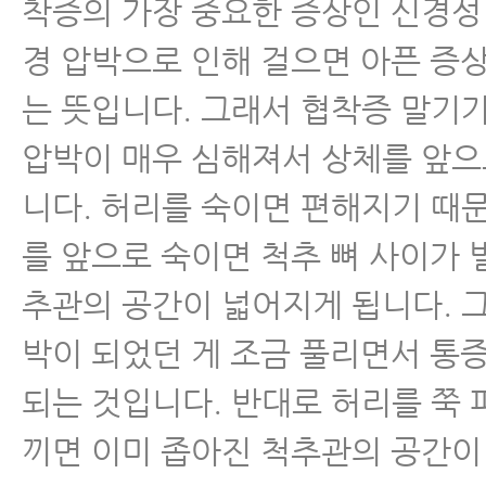
- 허리디스크협착증
착증의 가장 중요한 증상인 신경성
경 압박으로 인해 걸으면 아픈 증
- 척추협착증 비수술치료 원리
는 뜻입니다. 그래서 협착증 말기가
- 척추협착증치료 후 허리펴짐
압박이 매우 심해져서 상체를 앞으
- 척추협착증 MRI와 임상증상
니다. 허리를 숙이면 편해지기 때
를 앞으로 숙이면 척추 뼈 사이가
- 척추협착증 생활수칙 10가지
추관의 공간이 넓어지게 됩니다. 
- 척추협착증 허리디스크 차이점
박이 되었던 게 조금 풀리면서 통
- 척추협착증수술 후 인접분절질환
되는 것입니다. 반대로 허리를 쭉 
- 척추협착증수술 부작용-척추수
끼면 이미 좁아진 척추관의 공간이