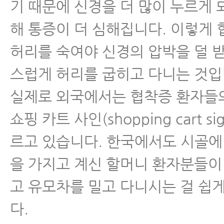
기 때문에 신경을 더 많이 누르게 되
- 척추협착증 한방치료 비용, 비싸
해 통증이 더 심해집니다. 이렇게
- 협착증 치료, 이런 분들일수록 
허리를 숙여야 신경의 압박을 덜 
좋다
스럽게 허리를 굽히고 다니는 것입
- 협착증이 아닌 디스크 환자가 
실제로 외국에서는 협착증 환자들
하는 경우가 많이 늘고 있다
쇼핑 카트 사인(shopping cart s
- 협착증 한방치료로 신경압박이 
르고 있습니다. 한국에서도 시골에
이는 증거가 있습니다
을 가지고 계신 할머니 환자분들이
- 척추협착증 한방치료비용과 실손
고 유모차를 밀고 다니시는 걸 쉽게
는 법
다.
- 허리디스크, 척추관협착증 MRI