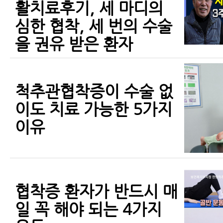
활치료후기, 세 마디의
심한 협착, 세 번의 수술
을 권유 받은 환자
척추관협착증이 수술 없
이도 치료 가능한 5가지
이유
협착증 환자가 반드시 매
일 꼭 해야 되는 4가지