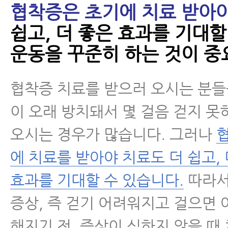
협착증은 초기에 치료 받아
5가지 운동
쉽고, 더 좋은 효과를 기대할
- 척추협착증 수술 없이도 치료가 
운동을 꾸준히 하는 것이 중
가지
협착증 치료를 받으러 오시는 분들
- 허리협착증치료 효과, 임상시험과
통해 밝혀진 재활치료 효과와 국제
이 오래 방치돼서 몇 걸음 걷지 
표
오시는 경우가 많습니다. 그러나
- 척추관협착증이 수술 없이 좋아질
에 치료를 받아야 치료도 더 쉽고, 
효과를 기대할 수 있습니다.
따라서
- 허리협착증증세 완화에 도움 되는
4주간 꾸준히 하면 증상이 완화됩
증상, 즉 걷기 어려워지고 걸으면 
해지기 전, 증상이 심하지 않을 때
- 척추협착증운동 – 둔근(엉덩이 근