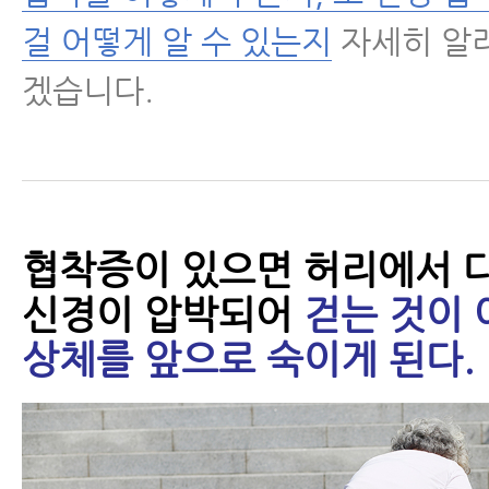
걸 어떻게 알 수 있는지
자세히 알
- 협착증은 치료를 받든 안 받든 
겠습니다.
야 한다
- 척추관협착증에 좋은 운동
- 척추관협착증에 좋은 운동 4가지
협착증이 있으면 허리에서 
- 척추협착증에 좋은 운동- 걷기 
신경이 압박되어
걷는 것이 
- 척추관협착증 걷기 운동에 대해 꼭
상체를 앞으로 숙이게 된다.
가지
- 척추협착증 운동, 걷기 운동을 잘
환자들이 많습니다 - 걷기 운동 제