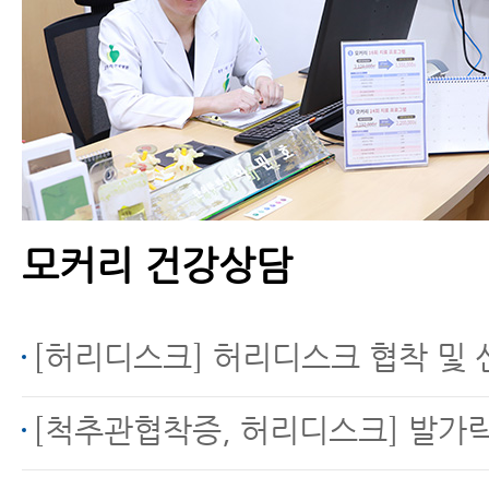
척추전방전위증을 동반
한 척추협착증, 수술 없
이 치료하는 방법
모커리 건강상담
척추관협착증의 진행을
막는 8가지 방법
[허리디스크] 허리디스크 협착 및 신경통 문의 (디스크내장증
[척추관협착증, 허리디스크] 발가락 마비 