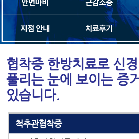
안면마비
근감소증
일자목/거북목
척수증
지점 안내
치료후기
경추관협착증
협착증 한방치료로 신
허리디스크
풀리는 눈에 보이는 증
허리통증
있습니다.
좌골신경통
척추관협착증